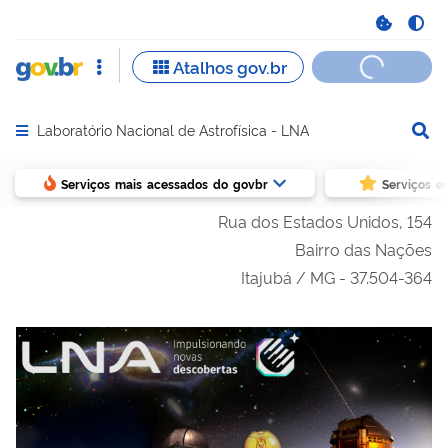
Laboratório Nacional de Astrofísica - LNA
Abrir menu principal de navegação
Serviços mais acessados do govbr
Serviços e
Rua dos Estados Unidos, 154
Bairro das Nações
Itajubá / MG - 37.504-364