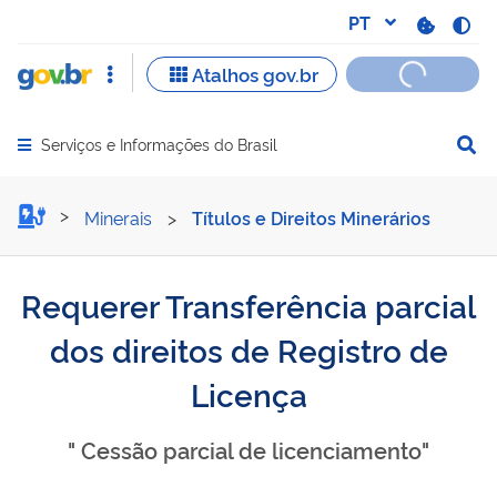
Serviços e Informações do Brasil
Abrir menu principal de navegação
Requerer Transferência par
Minerais
>
Títulos e Direitos Minerários
Requerer Transferência parcial
dos direitos de Registro de
Licença
" Cessão parcial de licenciamento"