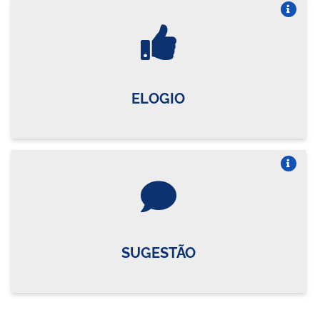
Vire o card
ELOGIO
Vire o card
SUGESTÃO