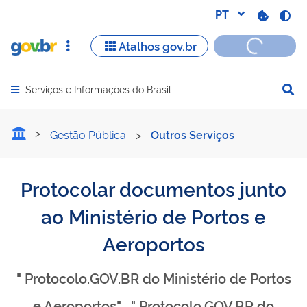
Serviços e Informações do Brasil
Abrir menu principal de navegação
Protocolar documentos jun
Gestão Pública
>
Outros Serviços
Protocolar documentos junto
ao Ministério de Portos e
Aeroportos
" Protocolo.GOV.BR do Ministério de Portos
e Aeroportos" , " Protocolo.GOV.BR do