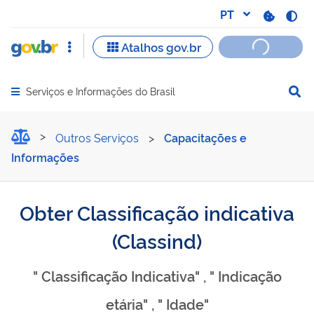
Serviços e Informações do Brasil
Abrir menu principal de navegação
Obter Classificação indica
Outros Serviços
>
Capacitações e
Informações
Obter Classificação indicativa
(Classind)
" Classificação Indicativa" , " Indicação
etária" , " Idade"