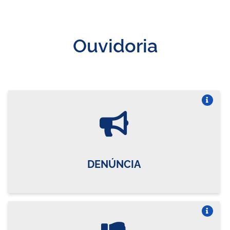
Ouvidoria
Vire o card
DENÚNCIA
Vire o card