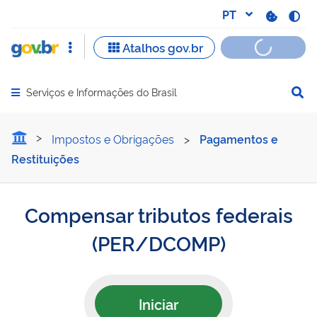
Serviços e Informações do Brasil
Abrir menu principal de navegação
Compensar tributos federa
Impostos e Obrigações
>
Pagamentos e
Restituições
Compensar tributos federais
(PER/DCOMP)
Iniciar