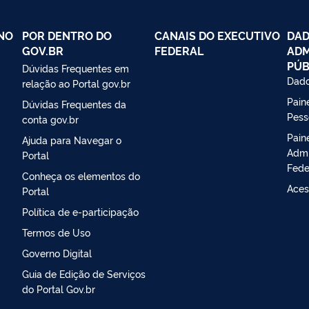
NO
POR DENTRO DO
CANAIS DO EXECUTIVO
DAD
GOV.BR
FEDERAL
ADM
PÚB
Dúvidas Frequentes em
Dado
relação ao Portal gov.br
Paine
Dúvidas Frequentes da
Pess
conta gov.br
Pain
Ajuda para Navegar o
Admi
Portal
Fede
Conheça os elementos do
Aces
Portal
Política de e-participação
Termos de Uso
Governo Digital
Guia de Edição de Serviços
do Portal Gov.br