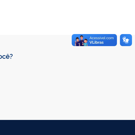
você?