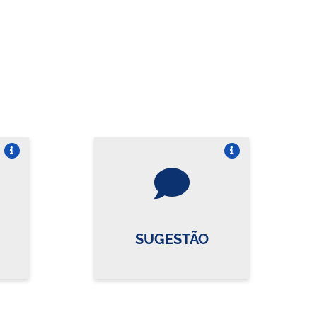
re o card
Vire o card
SUGESTÃO