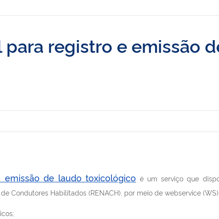
l para registro e emissão d
 e emissão de laudo toxicológico
é um serviço que dispo
l de Condutores Habilitados (RENACH), p
or meio de webservice (WS)
icos;