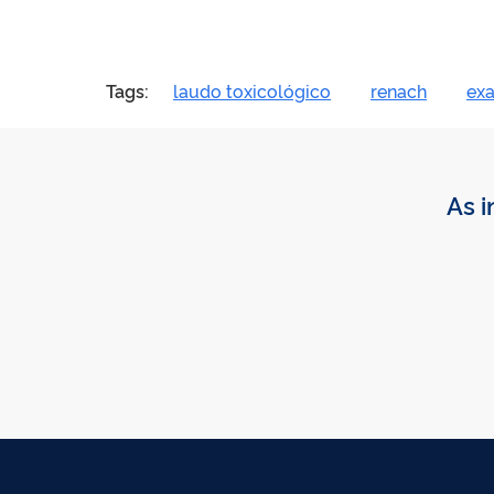
Tags:
laudo toxicológico
renach
exa
As i