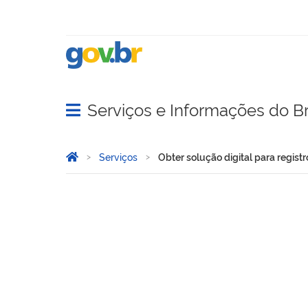
Serviços e Informações do Br
Abrir menu principal de navegação
Você está aqui:
Página Inicial
Serviços
Obter solução digital para regist
Obter solução digital para