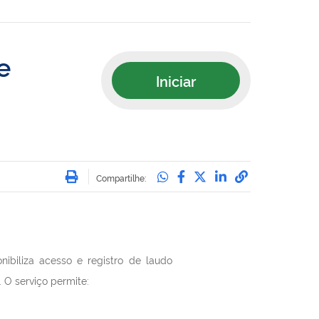
e
Iniciar
Imprimir
Compartilhe no Whatsa
Compartilhe no Face
Compartilhe no Tw
Compartilhe n
Compartilha
Compartilhe:
nibiliza acesso e registro de laudo
.
O serviço permite: