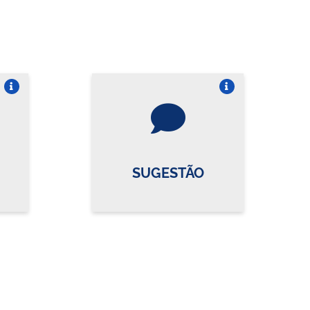
re o card
Vire o card
SUGESTÃO