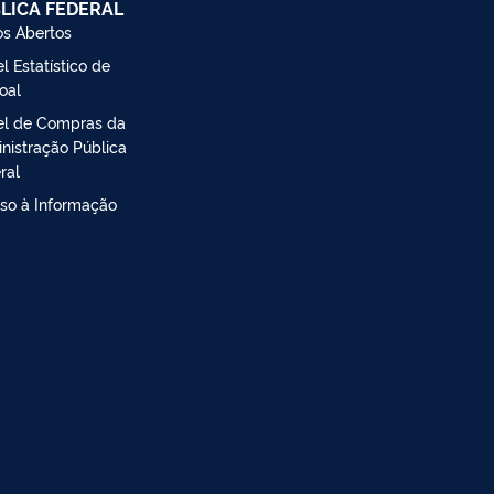
LICA FEDERAL
s Abertos
l Estatístico de
oal
el de Compras da
nistração Pública
ral
so à Informação