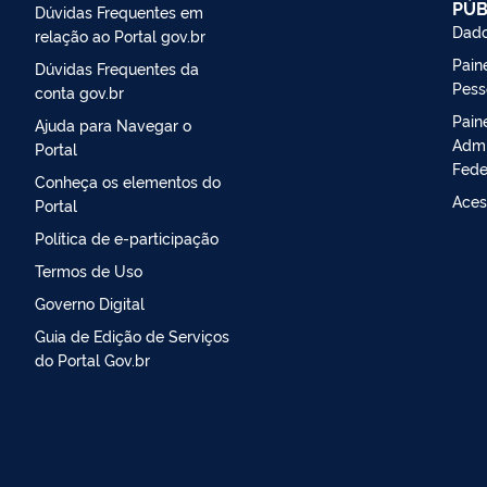
PÚB
Dúvidas Frequentes em
Dado
relação ao Portal gov.br
Paine
Dúvidas Frequentes da
Pess
conta gov.br
Pain
Ajuda para Navegar o
Admi
Portal
Fede
Conheça os elementos do
Aces
Portal
Política de e-participação
Termos de Uso
Governo Digital
Guia de Edição de Serviços
do Portal Gov.br