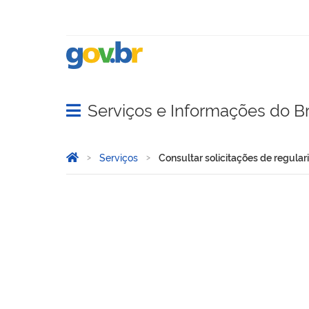
Serviços e Informações do Br
Abrir menu principal de navegação
Você está aqui:
Página Inicial
Serviços
Consultar solicitações de regular
Consultar solicitações de 