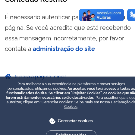
É necessário autenticar para visualizar essa
página. Se você acredita que está recebendo
essa mensagem incorretamente, por favor
contate a
administração do site
.
Ir para a página inicial
Para melhorar a sua experiência na plataforma e prover serviços
personalizados, utilizamos cookies.
Ao aceitar, você terá acesso a todas as
funcionalidades do site. Se clicar em "Rejeitar Cookies", os cookies que nã
forem estritamente necessários serão desativados.
Para escolher quais que
autorizar, clique em "Gerenciar cookies". Saiba mais em nossa
Declaração d
Cookies
.
Gerenciar cookies
Rejeitar cookies