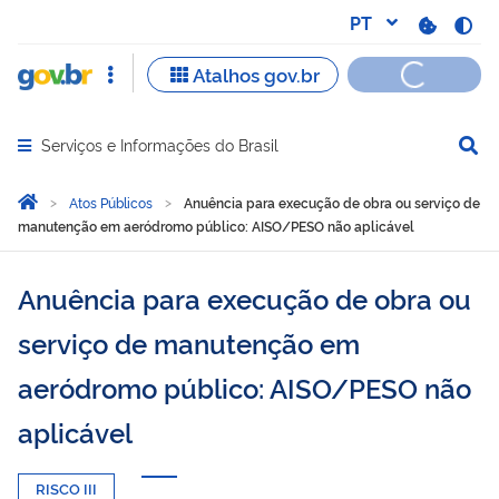
Serviços e Informações do Brasil
Abrir menu principal de navegação
Você está aqui:
Página Inicial
Atos Públicos
Anuência para execução de obra ou serviço de
manutenção em aeródromo público: AISO/PESO não aplicável
Anuência para execução de obra ou
serviço de manutenção em
aeródromo público: AISO/PESO não
aplicável
RISCO III