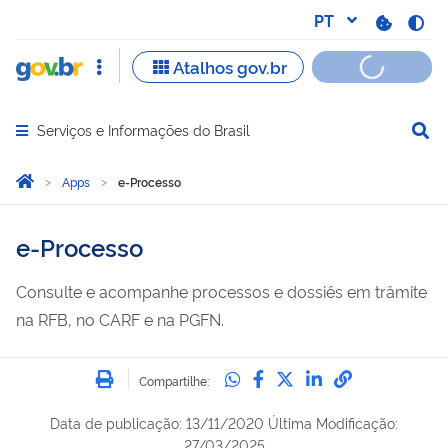
Serviços e Informações do Brasil
Abrir menu principal de navegação
Você está aqui:
Página Inicial
Apps
e-Processo
e-Processo
Consulte e acompanhe processos e dossiês em trâmite
na RFB, no CARF e na PGFN.
Imprimir
Compartilhe no Whatsa
Compartilhe no Fac
Compartilhe no Tw
Compartilhe n
Compartilh
Compartilhe:
Data de publicação
:
13/11/2020
Última Modificação:
27/03/2025