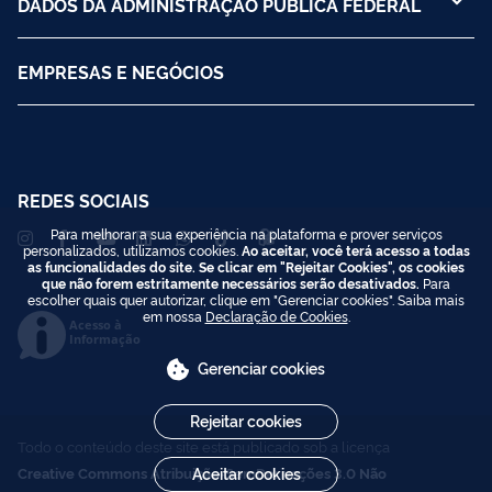
DADOS DA ADMINISTRAÇÃO PÚBLICA FEDERAL
EMPRESAS E NEGÓCIOS
REDES SOCIAIS
Para melhorar a sua experiência na plataforma e prover serviços
personalizados, utilizamos cookies.
Ao aceitar, você terá acesso a todas
as funcionalidades do site. Se clicar em "Rejeitar Cookies", os cookies
que não forem estritamente necessários serão desativados.
Para
escolher quais quer autorizar, clique em "Gerenciar cookies". Saiba mais
em nossa
Declaração de Cookies
.
Acesso à
Informação
Gerenciar cookies
Rejeitar cookies
Todo o conteúdo deste site está publicado sob a licença
Creative Commons Atribuição-SemDerivações 3.0 Não
Aceitar cookies