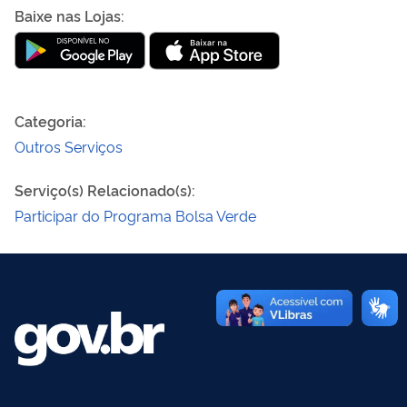
Baixe nas Lojas
:
Baixar Bolsa Verde na App Store
Bolsa Verde disponível no Google Pla
Categoria
:
Outros Serviços
Serviço(s) Relacionado(s)
:
Participar do Programa Bolsa Verde