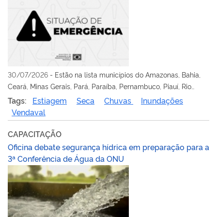
30/07/2026
-
Estão na lista municípios do Amazonas, Bahia,
Ceará, Minas Gerais, Pará, Paraíba, Pernambuco, Piauí, Rio
Grande do Norte e Rio Grande do Sul
Tags:
Estiagem
Seca
Chuvas
Inundações
Vendaval
CAPACITAÇÃO
Oficina debate segurança hídrica em preparação para a
3ª Conferência de Água da ONU