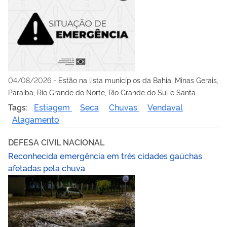
04/08/2026
-
Estão na lista municípios da Bahia, Minas Gerais,
Paraíba, Rio Grande do Norte, Rio Grande do Sul e Santa
Catarina
Tags:
Estiagem
Seca
Chuvas
Vendaval
Alagamento
DEFESA CIVIL NACIONAL
Reconhecida emergência em três cidades gaúchas
afetadas pela chuva