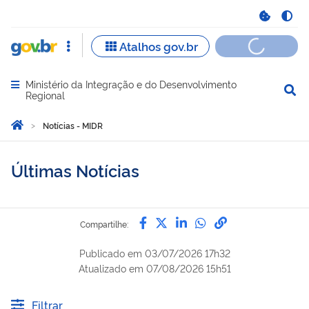
Ministério da Integração e do Desenvolvimento
Abrir menu principal de navegação
Regional
Você está aqui:
Página Inicial
Notícias - MIDR
Últimas Notícias
Compartilhe por Facebook
Compartilhe por Twitter
Compartilhe por Lin
Compartilhe por
link para Copi
Compartilhe:
Publicado em
03/07/2026 17h32
Atualizado em
07/08/2026 15h51
Filtrar