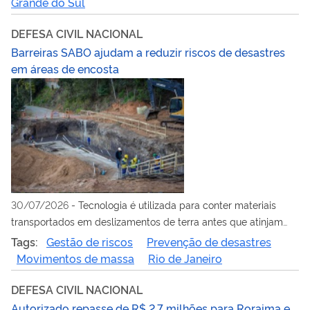
Grande do Sul
DEFESA CIVIL NACIONAL
Barreiras SABO ajudam a reduzir riscos de desastres
em áreas de encosta
30/07/2026
-
Tecnologia é utilizada para conter materiais
transportados em deslizamentos de terra antes que atinjam
áreas urbanizadas
Tags:
Gestão de riscos
Prevenção de desastres
Movimentos de massa
Rio de Janeiro
DEFESA CIVIL NACIONAL
Autorizado repasse de R$ 2,7 milhões para Roraima e