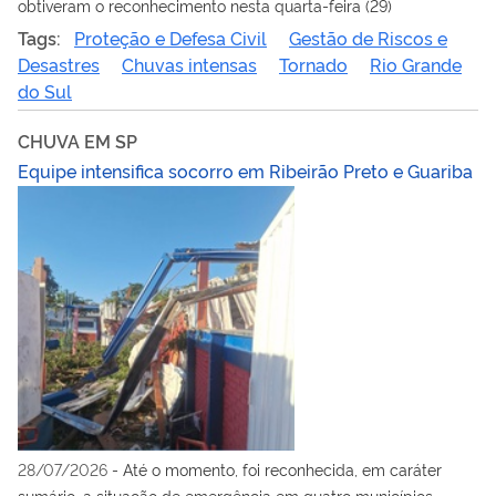
obtiveram o reconhecimento nesta quarta-feira (29)
Tags:
Proteção e Defesa Civil
Gestão de Riscos e
Desastres
Chuvas intensas
Tornado
Rio Grande
do Sul
CHUVA EM SP
Equipe intensifica socorro em Ribeirão Preto e Guariba
28/07/2026
-
Até o momento, foi reconhecida, em caráter
sumário, a situação de emergência em quatro municípios