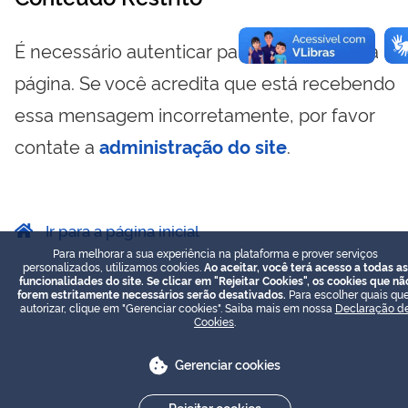
É necessário autenticar para visualizar essa
página. Se você acredita que está recebendo
essa mensagem incorretamente, por favor
contate a
administração do site
.
Ir para a página inicial
Para melhorar a sua experiência na plataforma e prover serviços
personalizados, utilizamos cookies.
Ao aceitar, você terá acesso a todas as
funcionalidades do site. Se clicar em "Rejeitar Cookies", os cookies que nã
forem estritamente necessários serão desativados.
Para escolher quais que
autorizar, clique em "Gerenciar cookies". Saiba mais em nossa
Declaração d
Cookies
.
Gerenciar cookies
Rejeitar cookies