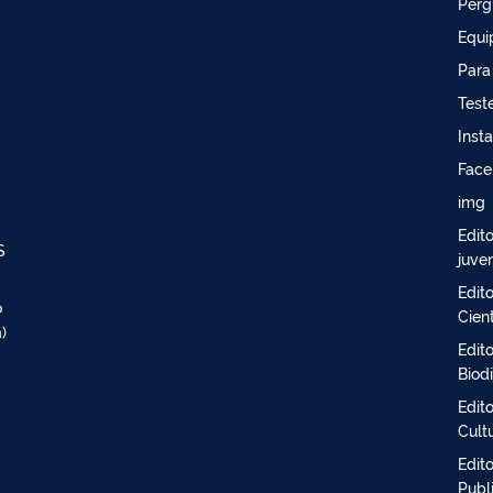
Perg
Equi
Para
Test
Inst
Face
img
Edit
S
juven
Edit
o
Cient
)
Edit
Biod
Edit
Cult
Edit
Publ