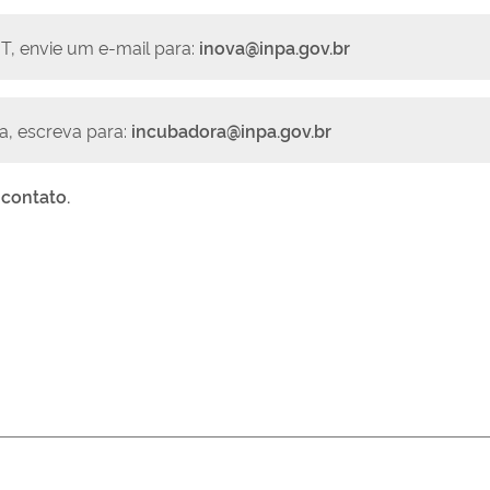
T, envie um e-mail para:
inova@inpa.gov.br
a, escreva para:
incubadora@inpa.gov.br
 contato.