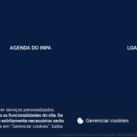
AGENDA DO INPA
LQA
er serviços personalizados,
s as funcionalidades do site. Se
Gerenciar cookies
m estritamente necessários serão
ue em "Gerenciar cookies". Saiba
ite está publicado sob a licença
Creative Commons Atribuição-SemDeriv