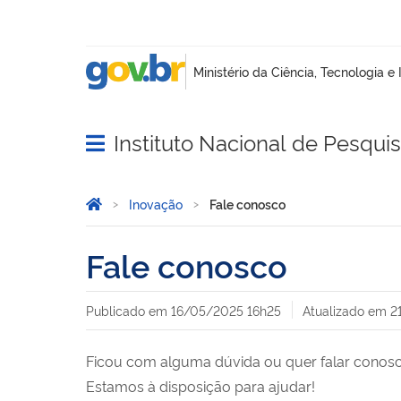
Instituto Nacional de Pesqui
Abrir menu principal de navegação
Você está aqui:
Página Inicial
Inovação
Fale conosco
Fale conosco
Publicado em
16/05/2025 16h25
Atualizado em
2
Ficou com alguma dúvida ou quer falar conos
Estamos à disposição para ajudar!