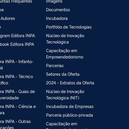
untas Frequentes
Imagens
pe
Documentos
 Autores
Incubadora
e
Portfólio de Tecnologias
agram Editora INPA
Núcleo de Inovação
Tecnológica
book Editora INPA
Capacitação em
Empreendedorismo
ora INPA - Infanto-
Parcerias
il
Setores da Oferta
ora INPA - Técnico
ífico
2024 - Extratos da Oferta
ora INPA - Guias de
Núcleo de Inovação
iversidade
Tecnológica (NIT)
ora INPA - Ciência e
Incubadora de Empresas
ura
Parceria público-privada
ora INPA - Outras
Capacitação em
icações