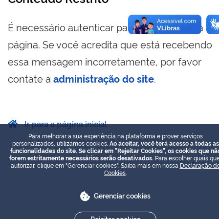
É necessário autenticar para visualizar essa
página. Se você acredita que está recebendo
essa mensagem incorretamente, por favor
contate a
administração do site
.
Ir para a página inicial
Para melhorar a sua experiência na plataforma e prover serviços
personalizados, utilizamos cookies.
Ao aceitar, você terá acesso a todas as
funcionalidades do site. Se clicar em "Rejeitar Cookies", os cookies que nã
forem estritamente necessários serão desativados.
Para escolher quais que
autorizar, clique em "Gerenciar cookies". Saiba mais em nossa
Declaração d
Cookies
.
Gerenciar cookies
Rejeitar cookies