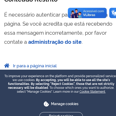
É necessário autenticar para visualizar essa
página. Se você acredita que está recebendo
essa mensagem incorretamente, por favor
contate a
administração do site
.
Ir para a página inicial
To improve your experience on the platform and provide personalized service
we use cookies.
By accepting, you will be able to use all the site's
functionalities. By selecting "Reject Cookies", those that are not strictly
necessary will be disabled
. To choose which ones you want to authorize,
select "Manage Cookies". Learn more in our
Cookie Statement.
Manage cookies
Reject cookies