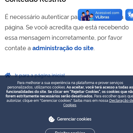
É necessário autenticar para visualizar essa
página. Se você acredita que está recebendo
essa mensagem incorretamente, por favor
contate a
administração do site
.
Ir para a página inicial
Para melhorar a sua experiência na plataforma e prover serviços
personalizados, utilizamos cookies.
Ao aceitar, você terá acesso a todas as
funcionalidades do site. Se clicar em "Rejeitar Cookies", os cookies que nã
forem estritamente necessários serão desativados.
Para escolher quais que
autorizar, clique em "Gerenciar cookies". Saiba mais em nossa
Declaração d
Cookies
.
Gerenciar cookies
Rejeitar cookies