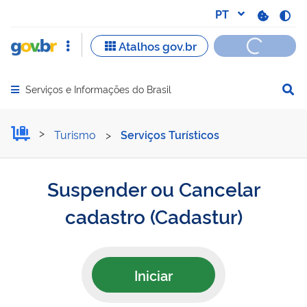
Serviços e Informações do Brasil
Abrir menu principal de navegação
Suspender ou Cancelar ca
Turismo
>
Serviços Turísticos
Suspender ou Cancelar
cadastro (Cadastur)
Iniciar