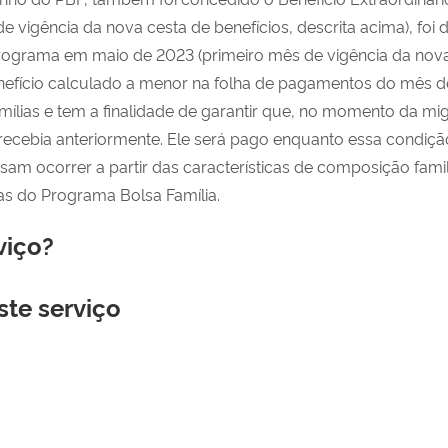
de vigência da nova cesta de benefícios, descrita acima),
foi
d
Programa
em
maio
de 2023
(primeiro mês de vigência da nova
nefício
calculado a
menor
n
a folha de pagamentos do
mês de
mílias
e
tem a finalidade de garantir que, no momento da 
recebia
anteriormente
.
Ele
será pago
enquanto essa
condiç
ã
sam ocorrer a partir
das características
de composição famil
as do Programa Bolsa Família
.
viço?
ste serviço