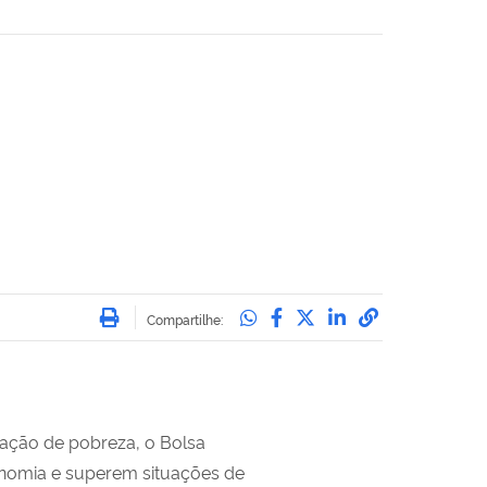
Imprimir
Compartilhe no Whatsa
Compartilhe no Face
Compartilhe no Tw
Compartilhe n
Compartilha
Compartilhe:
tuação de pobreza
, o Bolsa
tonomia e superem situações de