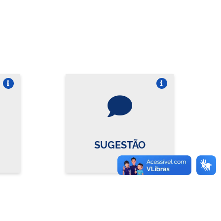
re o card
Vire o card
SUGESTÃO