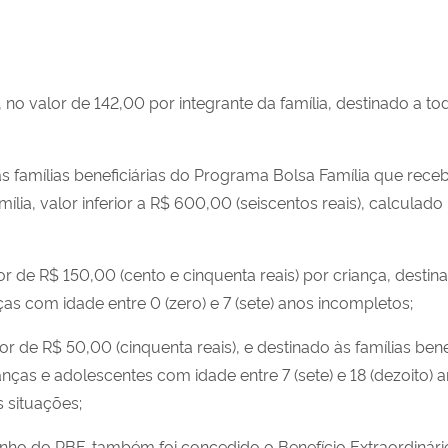
no valor de 142,00 por integrante da família, destinado a tod
 famílias beneficiárias do Programa Bolsa Família que rece
lia, valor inferior a R$ 600,00 (seiscentos reais), calculado
lor de R$ 150,00 (cento e cinquenta reais) por criança, destin
s com idade entre 0 (zero) e 7 (sete) anos incompletos;
alor de R$ 50,00 (cinquenta reais), e destinado às famílias b
nças e adolescentes com idade entre 7 (sete) e 18 (dezoito)
 situações;
nho do PBF,
também foi concedido o
Benefício Extraordinár