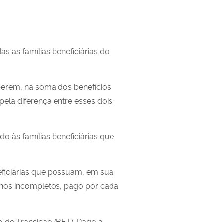
as as famílias beneficiárias do
berem, na soma dos benefícios
 pela diferença entre esses dois
ado às famílias beneficiárias que
eneficiárias que possuam, em sua
 anos incompletos, pago por cada
io de Transição (BET)
.
P
ago
a