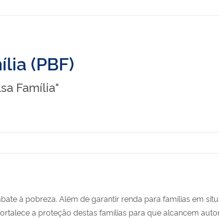
lia (PBF)
lsa Família"
bate à pobreza. Além de garantir renda
para famílias em si
 e fortalece a proteção destas famílias para que alcancem au