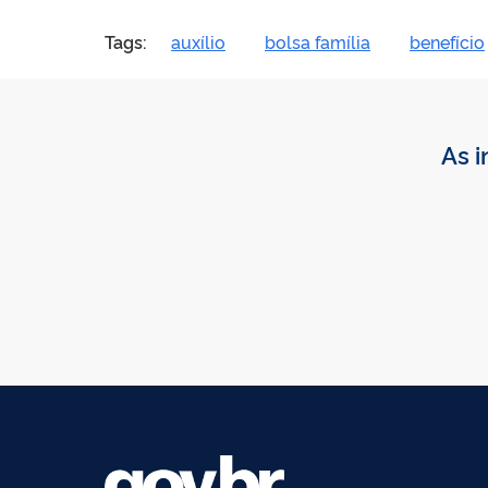
Tags:
auxílio
bolsa família
benefício
As i