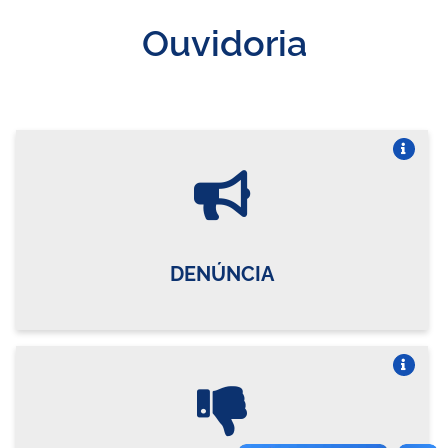
Ouvidoria
Vire o card
DENÚNCIA
Vire o card