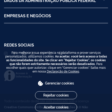
DADOS DA ADMINISTRAÇÃO PÚBLICA FEDERAL
EMPRESAS E NEGÓCIOS
REDES SOCIAIS
Para melhorar a sua experiência na plataforma e prover serviços
personalizados, utilizamos cookies.
Ao aceitar, você terá acesso a todas
as funcionalidades do site. Se clicar em "Rejeitar Cookies", os cookies
que não forem estritamente necessários serão desativados.
Para
escolher quais quer autorizar, clique em "Gerenciar cookies". Saiba mais
em nossa
Declaração de Cookies
.
Acesso à
Informação
Gerenciar cookies
Rejeitar cookies
Todo o conteúdo deste site está publicado sob a licença
Creative Commons Atribuição-SemDerivações 3.0 Não
Aceitar cookies