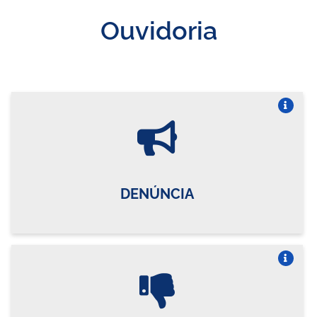
Ouvidoria
Vire o card
DENÚNCIA
Vire o card