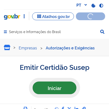
Serviços e Informações do Brasil
Abrir menu principal de navegação
Emitir Certidão Susep
Empresas
>
Autorizações e Exigências
Emitir Certidão Susep
Iniciar
Imprimir
Compartilhe no Whatsa
Compartilhe no Fac
Compartilhe no Tw
Compartilhe n
Compartilh