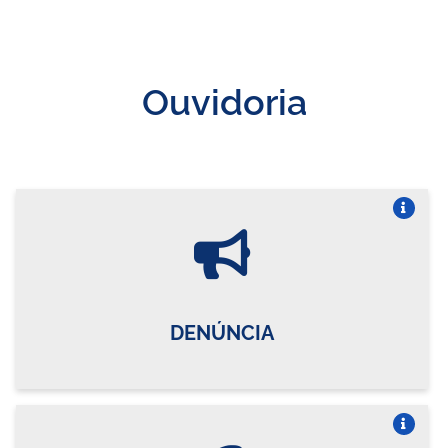
Ouvidoria
Vire o card
DENÚNCIA
Vire o card