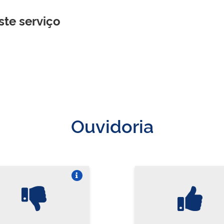
ste serviço
Ouvidoria
Vire o card
Vi