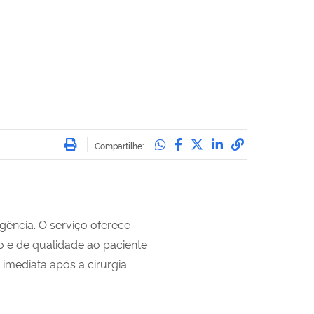
Imprimir
Compartilhe no Whatsa
Compartilhe no Face
Compartilhe no Tw
Compartilhe n
Compartilha
Compartilhe:
rgência. O serviço oferece
ro e de qualidade ao paciente
imediata após a cirurgia.