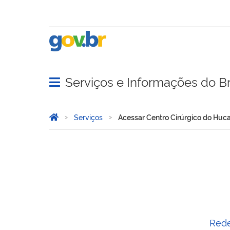
Serviços e Informações do Br
Abrir menu principal de navegação
Você está aqui:
Página Inicial
Serviços
Acessar Centro Cirúrgico do Hu
Acessar Centro Cirúrgico
Rede