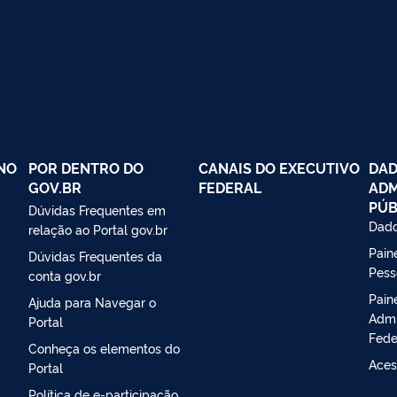
NO
POR DENTRO DO
CANAIS DO EXECUTIVO
DAD
GOV.BR
FEDERAL
ADM
PÚB
Dúvidas Frequentes em
Dado
relação ao Portal gov.br
Paine
Dúvidas Frequentes da
Pess
conta gov.br
Pain
Ajuda para Navegar o
Admi
Portal
Fede
Conheça os elementos do
Aces
Portal
Política de e-participação