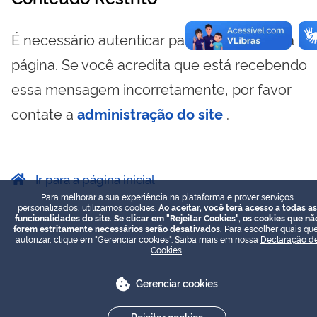
É necessário autenticar para visualizar essa
página. Se você acredita que está recebendo
essa mensagem incorretamente, por favor
contate a
administração do site
.
Ir para a página inicial
Para melhorar a sua experiência na plataforma e prover serviços
personalizados, utilizamos cookies.
Ao aceitar, você terá acesso a todas as
funcionalidades do site. Se clicar em "Rejeitar Cookies", os cookies que nã
forem estritamente necessários serão desativados.
Para escolher quais que
autorizar, clique em "Gerenciar cookies". Saiba mais em nossa
Declaração d
Cookies
.
Gerenciar cookies
Rejeitar cookies