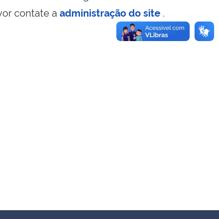
vor contate a
administração do site
.