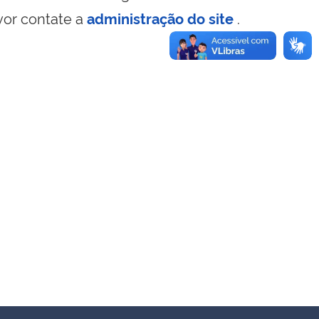
vor contate a
administração do site
.