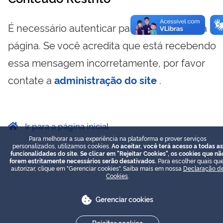
É necessário autenticar para visualizar essa
página. Se você acredita que está recebendo
essa mensagem incorretamente, por favor
contate a
administração do site
.
Ir para a página inicial
Para melhorar a sua experiência na plataforma e prover serviços
personalizados, utilizamos cookies.
Ao aceitar, você terá acesso a todas as
funcionalidades do site. Se clicar em "Rejeitar Cookies", os cookies que nã
forem estritamente necessários serão desativados.
Para escolher quais que
autorizar, clique em "Gerenciar cookies". Saiba mais em nossa
Declaração d
Cookies
.
Gerenciar cookies
Rejeitar cookies