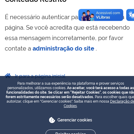
É necessário autenticar para visualizar essa
página. Se você acredita que está recebendo
essa mensagem incorretamente, por favor
contate a
administração do site
.
Ir para a página inicial
Para melhorar a sua experiência na plataforma e prover serviços
personalizados, utilizamos cookies.
Ao aceitar, você terá acesso a todas as
funcionalidades do site. Se clicar em "Rejeitar Cookies", os cookies que nã
forem estritamente necessários serão desativados.
Para escolher quais que
autorizar, clique em "Gerenciar cookies". Saiba mais em nossa
Declaração d
Cookies
.
Gerenciar cookies
Rejeitar cookies