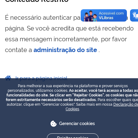
É necessário autenticar para visualizar essa
página. Se você acredita que está recebendo
essa mensagem incorretamente, por favor
contate a
administração do site
.
Ir para a página inicial
Para melhorar a sua experiência na plataforma e prover serviços
personalizados, utilizamos cookies.
Ao aceitar, você terá acesso a todas as
funcionalidades do site. Se clicar em "Rejeitar Cookies", os cookies que nã
forem estritamente necessários serão desativados.
Para escolher quais que
autorizar, clique em "Gerenciar cookies". Saiba mais em nossa
Declaração d
Cookies
.
Gerenciar cookies
Rejeitar cookies