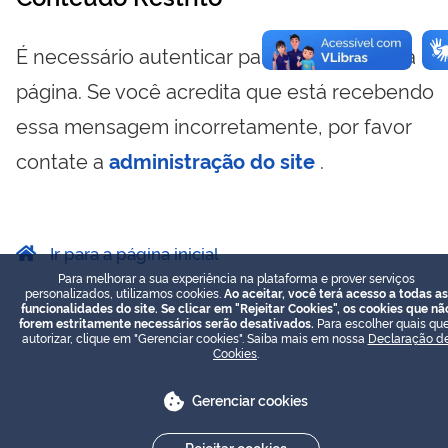
É necessário autenticar para visualizar essa
página. Se você acredita que está recebendo
essa mensagem incorretamente, por favor
contate a
administração do site
.
Ir para a página inicial
Para melhorar a sua experiência na plataforma e prover serviços
personalizados, utilizamos cookies.
Ao aceitar, você terá acesso a todas as
funcionalidades do site. Se clicar em "Rejeitar Cookies", os cookies que nã
forem estritamente necessários serão desativados.
Para escolher quais que
autorizar, clique em "Gerenciar cookies". Saiba mais em nossa
Declaração d
Cookies
.
Gerenciar cookies
Rejeitar cookies