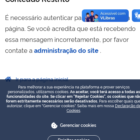
É necessário autenticar para visualizar essa
página. Se você acredita que está recebendo
essa mensagem incorretamente, por favor
contate a
administração do site
.
Ir para a página inicial
Para melhorar a sua experiência na plataforma e prover serviços
personalizados, utilizamos cookies.
Ao aceitar, você terá acesso a todas as
funcionalidades do site. Se clicar em "Rejeitar Cookies", os cookies que nã
forem estritamente necessários serão desativados.
Para escolher quais que
autorizar, clique em "Gerenciar cookies". Saiba mais em nossa
Declaração d
Cookies
.
Gerenciar cookies
Rejeitar cookies