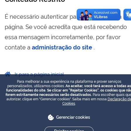
É necessário autenticar para visualizar essa
página. Se você acredita que está recebendo
essa mensagem incorretamente, por favor
contate a
administração do site
.
Ir para a página inicial
Para melhorar a sua experiência na plataforma e prover serviços
personalizados, utilizamos cookies.
Ao aceitar, você terá acesso a todas as
funcionalidades do site. Se clicar em "Rejeitar Cookies", os cookies que nã
forem estritamente necessários serão desativados.
Para escolher quais que
autorizar, clique em "Gerenciar cookies". Saiba mais em nossa
Declaração d
Cookies
.
Gerenciar cookies
Rejeitar cookies