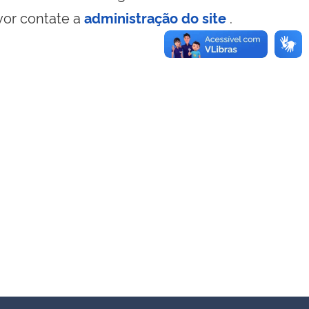
vor contate a
administração do site
.