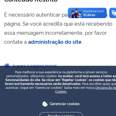
É necessário autenticar para visualizar essa
página. Se você acredita que está recebendo
essa mensagem incorretamente, por favor
contate a
administração do site
.
Ir para a página inicial
Para melhorar a sua experiência na plataforma e prover serviços
personalizados, utilizamos cookies.
Ao aceitar, você terá acesso a todas as
funcionalidades do site. Se clicar em "Rejeitar Cookies", os cookies que nã
forem estritamente necessários serão desativados.
Para escolher quais que
autorizar, clique em "Gerenciar cookies". Saiba mais em nossa
Declaração d
Cookies
.
Gerenciar cookies
Rejeitar cookies