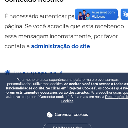
É necessário autenticar para visualizar essa
página. Se você acredita que está recebendo
essa mensagem incorretamente, por favor
contate a
administração do site
.
Ir para a página inicial
Para melhorar a sua experiência na plataforma e prover serviços
personalizados, utilizamos cookies.
Ao aceitar, você terá acesso a todas as
funcionalidades do site. Se clicar em "Rejeitar Cookies", os cookies que nã
forem estritamente necessários serão desativados.
Para escolher quais que
autorizar, clique em "Gerenciar cookies". Saiba mais em nossa
Declaração d
Cookies
.
Gerenciar cookies
Rejeitar cookies