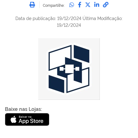
Imprimir
Compartilhe no Whatsa
Compartilhe no Fac
Compartilhe no Tw
Compartilhe n
Compartilh
Compartilhe:
Data de publicação
:
19/12/2024
Última Modificação:
19/12/2024
Baixe nas Lojas
:
SIGAA Docente UFPB disponível no Google Play