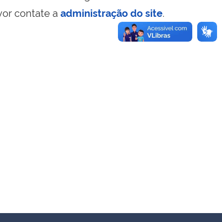
vor contate a
administração do site
.