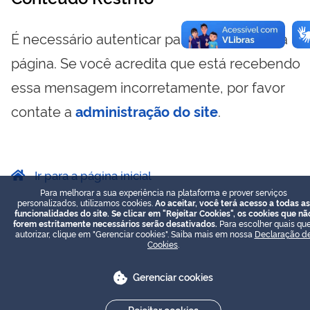
É necessário autenticar para visualizar essa
página. Se você acredita que está recebendo
essa mensagem incorretamente, por favor
contate a
administração do site
.
Ir para a página inicial
Para melhorar a sua experiência na plataforma e prover serviços
personalizados, utilizamos cookies.
Ao aceitar, você terá acesso a todas as
funcionalidades do site. Se clicar em "Rejeitar Cookies", os cookies que nã
forem estritamente necessários serão desativados.
Para escolher quais que
autorizar, clique em "Gerenciar cookies". Saiba mais em nossa
Declaração d
Cookies
.
Gerenciar cookies
Rejeitar cookies