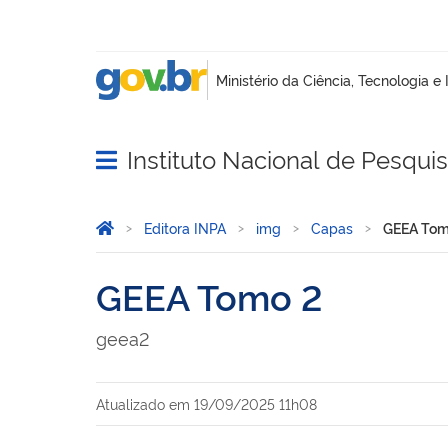
Instituto Nacional de Pesqui
Abrir menu principal de navegação
Você está aqui:
Página Inicial
Editora INPA
img
Capas
GEEA Tom
GEEA Tomo 2
geea2
Atualizado em
19/09/2025 11h08