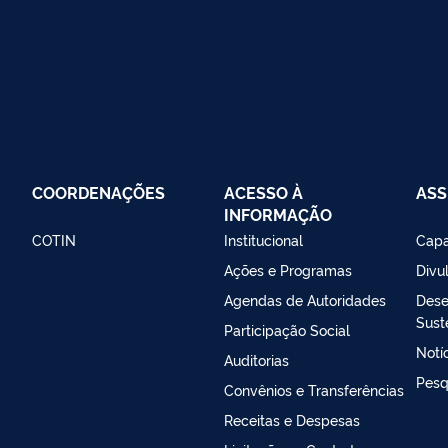
COORDENAÇÕES
ACESSO À
AS
INFORMAÇÃO
COTIN
Institucional
Capa
Ações e Programas
Divu
Agendas de Autoridades
Dese
Sust
Participação Social
Notí
Auditorias
Pesq
Convênios e Transferências
Receitas e Despesas