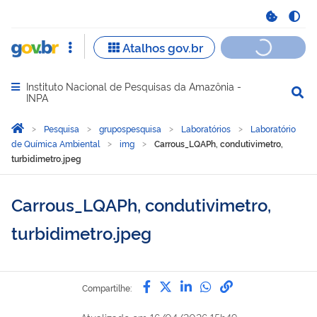
Instituto Nacional de Pesquisas da Amazônia -
Abrir menu principal de navegação
INPA
Você está aqui:
Página Inicial
Pesquisa
grupospesquisa
Laboratórios
Laboratório
de Química Ambiental
img
Carrous_LQAPh, condutivimetro,
turbidimetro.jpeg
Carrous_LQAPh, condutivimetro,
turbidimetro.jpeg
Compartilhe por Facebook
Compartilhe por Twitter
Compartilhe por Lin
Compartilhe por
link para Copi
Compartilhe: