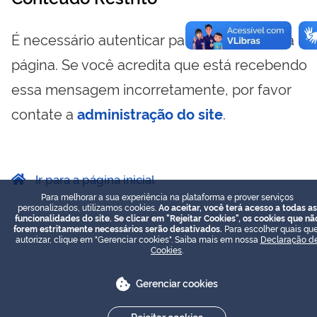
É necessário autenticar para visualizar essa
página. Se você acredita que está recebendo
essa mensagem incorretamente, por favor
contate a
administração do site
.
Ir para a página inicial
Para melhorar a sua experiência na plataforma e prover serviços
personalizados, utilizamos cookies.
Ao aceitar, você terá acesso a todas as
funcionalidades do site. Se clicar em "Rejeitar Cookies", os cookies que nã
forem estritamente necessários serão desativados.
Para escolher quais que
autorizar, clique em "Gerenciar cookies". Saiba mais em nossa
Declaração d
Cookies
.
Gerenciar cookies
Rejeitar cookies