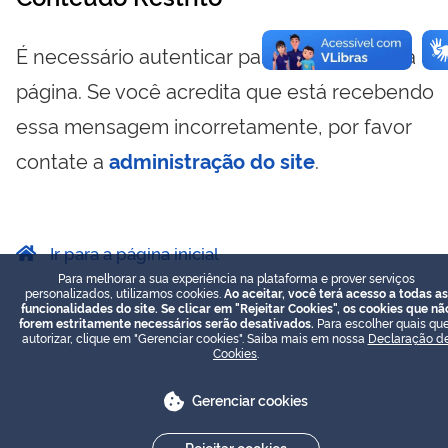
É necessário autenticar para visualizar essa
página. Se você acredita que está recebendo
essa mensagem incorretamente, por favor
contate a
administração do site
.
Ir para a página inicial
Para melhorar a sua experiência na plataforma e prover serviços
personalizados, utilizamos cookies.
Ao aceitar, você terá acesso a todas as
funcionalidades do site. Se clicar em "Rejeitar Cookies", os cookies que nã
forem estritamente necessários serão desativados.
Para escolher quais que
autorizar, clique em "Gerenciar cookies". Saiba mais em nossa
Declaração d
Cookies
.
Gerenciar cookies
Rejeitar cookies