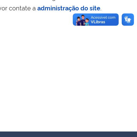
vor contate a
administração do site
.