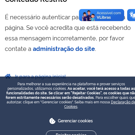
É necessário autenticar para visualizar essa
página. Se você acredita que está recebendo
essa mensagem incorretamente, por favor
contate a
administração do site
.
Ir para a página inicial
Para melhorar a sua experiência na plataforma e prover serviços
personalizados, utilizamos cookies.
Ao aceitar, você terá acesso a todas as
funcionalidades do site. Se clicar em "Rejeitar Cookies", os cookies que nã
forem estritamente necessários serão desativados.
Para escolher quais que
autorizar, clique em "Gerenciar cookies". Saiba mais em nossa
Declaração d
Cookies
.
Gerenciar cookies
Rejeitar cookies