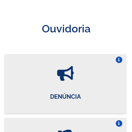
Ouvidoria
Vire o card
DENÚNCIA
Vire o card