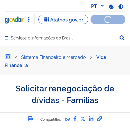
Serviços e Informações do Brasil
Abrir menu principal de navegação
Solicitar renegociação de 
Sistema Financeiro e Mercado
>
Vida
Financeira
Solicitar renegociação de
dívidas - Famílias
Imprimir
Compartilhe no Whatsa
Compartilhe no Fac
Compartilhe no Tw
Compartilhe n
Compartilh
Compartilhe: