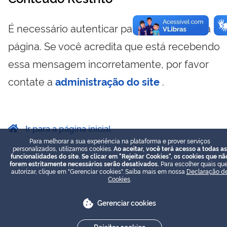
É necessário autenticar para visualizar essa
página. Se você acredita que está recebendo
essa mensagem incorretamente, por favor
contate a
administração do site
.
Ir para a página inicial
Para melhorar a sua experiência na plataforma e prover serviços
personalizados, utilizamos cookies.
Ao aceitar, você terá acesso a todas as
funcionalidades do site. Se clicar em "Rejeitar Cookies", os cookies que nã
forem estritamente necessários serão desativados.
Para escolher quais que
autorizar, clique em "Gerenciar cookies". Saiba mais em nossa
Declaração d
Cookies
.
Gerenciar cookies
Rejeitar cookies