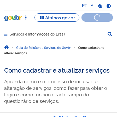
Serviços e Informações do Brasil
Abrir menu principal de navegação
Você está aqui:
Página Inicial
Guia de Edição de Serviços do Gov.br
Como cadastrar e
alterar serviços
Como cadastrar e atualizar serviços
Aprenda como é o processo de inclusão e
alteração de serviços, como fazer para obter o
login e como funciona cada campo do
questionário de serviços.
Compartilhe por Facebook
Compartilhe por Twitter
Compartilhe por Lin
Compartilhe por
link para Copi