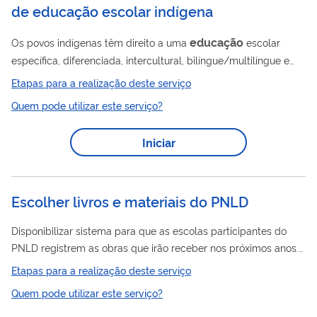
de educação escolar indígena
educação
Os povos indígenas têm direito a uma
escolar
específica, diferenciada, intercultural, bilíngue/multilíngue e
comunitária, conforme define a legislação nacional que
Etapas para a realização deste serviço
Educação
fundamenta a
Escolar Indígena. Seguindo o regime
Quem pode utilizar este serviço?
de colaboração, posto pela Constituição Federal de 1988 e
Educação
pela Lei de Diretrizes e Bases da
Nacional (LDB), a
Iniciar
Educação
coordenação nacional das politicas de
Escolar
Educação
Indígena é de competência do Ministério da
(MEC), cabendo aos Estados e Municípios...
Escolher livros e materiais do PNLD
Disponibilizar sistema para que as escolas participantes do
PNLD registrem as obras que irão receber nos próximos anos.
O acesso ao sistema é feito por meio de senha pessoal e
Etapas para a realização deste serviço
intransferível do (a) gestor (a) da escola. No Guia do PNLD,
Quem pode utilizar este serviço?
documento oficial disponibilizado para orientar a escolha dos
materiais pelas escolas públicas brasileiras, as obras