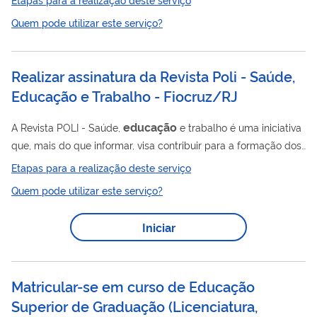
Quem pode utilizar este serviço?
Realizar assinatura da Revista Poli - Saúde,
Educação e Trabalho - Fiocruz/RJ
educação
A Revista POLI - Saúde,
e trabalho é uma iniciativa
que, mais do que informar, visa contribuir para a formação dos
sujeitos - profissionais, estudantes, professores, gestores - que
Etapas para a realização deste serviço
atuam na interface entre essas três áreas. Desenvolvida por
Quem pode utilizar este serviço?
uma instituição pública, ela não tem foco exclusivamente
institucional: é um jornalismo público a serviço do
Iniciar
Educação
fortalecimento da
Profissional em Saúde. A revista
é publicada em meio físico e digital. A assinatura oferecida
gratuitamente é da...
Matricular-se em curso de Educação
Superior de Graduação (Licenciatura,