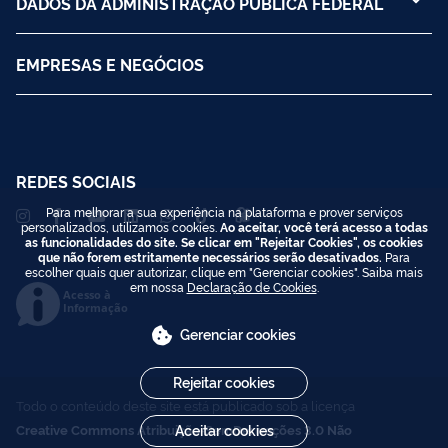
DADOS DA ADMINISTRAÇÃO PÚBLICA FEDERAL
EMPRESAS E NEGÓCIOS
REDES SOCIAIS
Para melhorar a sua experiência na plataforma e prover serviços
personalizados, utilizamos cookies.
Ao aceitar, você terá acesso a todas
as funcionalidades do site. Se clicar em "Rejeitar Cookies", os cookies
que não forem estritamente necessários serão desativados.
Para
escolher quais quer autorizar, clique em "Gerenciar cookies". Saiba mais
em nossa
Declaração de Cookies
.
Acesso à
Informação
Gerenciar cookies
Rejeitar cookies
Todo o conteúdo deste site está publicado sob a licença
Creative Commons Atribuição-SemDerivações 3.0 Não
Aceitar cookies