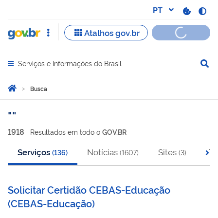
Serviços e Informações do Brasil
Abrir menu principal de navegação
Você está aqui:
Página Inicial
Busca
Busca
1918
Resultado
s
em
todo o
GOV.BR
Serviços
Notícias
Sites
To
(
136
)
(
1607
)
(
3
)
Solicitar Certidão CEBAS-Educação
(
CEBAS-Educação
)