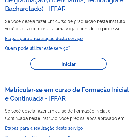
Bacharelado) - IFFAR
Se você deseja fazer um curso de graduação neste Instituto,
você precisa concorrer a uma vaga por meio de processo
seletivo realizado no primeiro semestre do ano. O IFFar
Etapas para a realização deste serviço
utilizada a nota do Enem como critério de ingresso. As
Quem pode utilizar este serviço?
inscrições são realizadas online. Saiba mais em
http://ingresso.iffarroupilha.edu.br/
Iniciar
Matricular-se em curso de Formação Inicial
e Continuada - IFFAR
Se você deseja fazer um curso de Formação Inicial e
Continuada neste Instituto, você precisa, após aprovado em
processo seletivo, matricular-se no curso escolhido por meio
Etapas para a realização deste serviço
deste serviço.