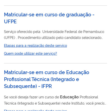
Matricular-se em curso de graduação -
UFPE
Serviço oferecido pela Universidade Federal de Pernambuco
(UFPE) . Procedimento utilizado pelo candidato selecionado
em processo seletivo para ingressar em curso de graduação
Etapas para a realização deste serviço
para o qual foi convocado, mediante entrega de documentos
Quem pode utilizar este serviço?
comprobatórios e certificação de pré-requisitos.
Matricular-se em curso de Educação
Profissional Técnica (Integrado e
Subsequente) - IFPR
Educação
Se você deseja fazer um curso de
Profissional
Técnica (Integrado e Subsequente) neste Instituto, você precisa
concorrer a uma vaga por meio deste serviço.
Etapas para a realização deste serviço