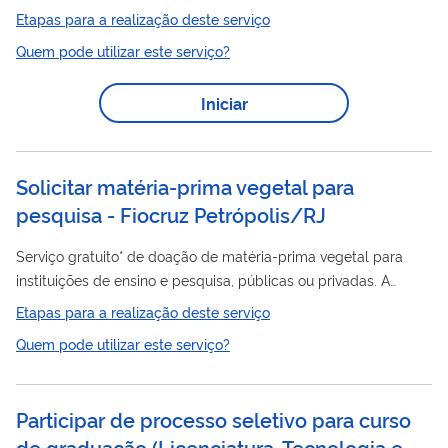
Subsequente) neste Instituto, é necessário concorrer a uma
Etapas para a realização deste serviço
vaga por meio do Processo de Ingresso.
Quem pode utilizar este serviço?
Iniciar
Solicitar matéria-prima vegetal para
pesquisa - Fiocruz Petrópolis/RJ
Serviço gratuito* de doação de matéria-prima vegetal para
instituições de ensino e pesquisa, públicas ou privadas. A
solicitação deverá ser feita através de ofício institucional. Após
Etapas para a realização deste serviço
análise de viabilidade, entraremos em contato com o
Quem pode utilizar este serviço?
solicitante para detalhar a demanda, definir prazos e a
logística da entrega do material solicitado. Áreas de interesse:
Botânica (Determinação da espécies), Química de produtos
Participar de processo seletivo para curso
naturais (Perfil químico), Banco de extratos Doenças
de graduação (Licenciatura, Tecnologia e
(taxonomia), Legislação...