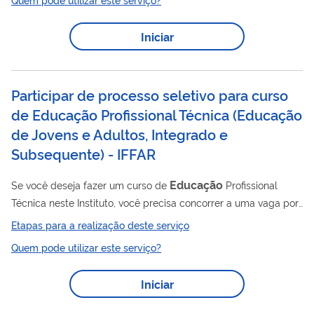
populacionais. Para isso, oferece apoio técnico e financeiro a
instituições governamentais e não governamentais sem fins
Iniciar
lucrativos, seguindo critérios técnicos previamente
estabelecidos pelo Departamento de Saúde Ambiental da
Fundação. O programa visa fortalecer gestores e...
Participar de processo seletivo para curso
de Educação Profissional Técnica (Educação
de Jovens e Adultos, Integrado e
Subsequente) - IFFAR
Educação
Se você deseja fazer um curso de
Profissional
Técnica neste Instituto, você precisa concorrer a uma vaga por
meio de processo seletivo.
Etapas para a realização deste serviço
Quem pode utilizar este serviço?
Iniciar