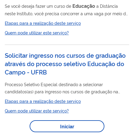
Educação
Se você deseja fazer um curso de
a Distância
neste Instituto, você precisa concorrer a uma vaga por meio de
processo seletivo.
Etapas para a realização deste serviço
Quem pode utilizar este serviço?
Solicitar ingresso nos cursos de graduação
através do processo seletivo Educação do
Campo - UFRB
Processo Seletivo Especial destinado a selecionar
candidatos(as) para ingresso nos cursos de graduação na
Educação
do Campo da UFRB, em Regime de Alternância.
Etapas para a realização deste serviço
Quem pode utilizar este serviço?
Iniciar