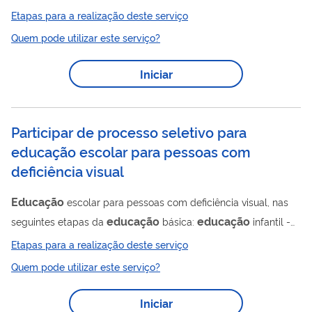
educação
na área de
(CEBAS) protocolado junto ao SEI.
Etapas para a realização deste serviço
Quem pode utilizar este serviço?
Iniciar
Participar de processo seletivo para
educação escolar para pessoas com
deficiência visual
Educação
escolar para pessoas com deficiência visual, nas
educação
educação
seguintes etapas da
básica:
infantil -
Pré-escola (4 a 5 anos e 11 meses em 31 de março de 2021),
Etapas para a realização deste serviço
educação
ensino fundamental e
profissional técnica de nível
Quem pode utilizar este serviço?
médio, oferecida pela escola do IBC, sob responsabilidade do
Educação
Departamento de
(DED). Os editais para participar
Iniciar
do processo seletivo para ingresso no IBC são divulgados no