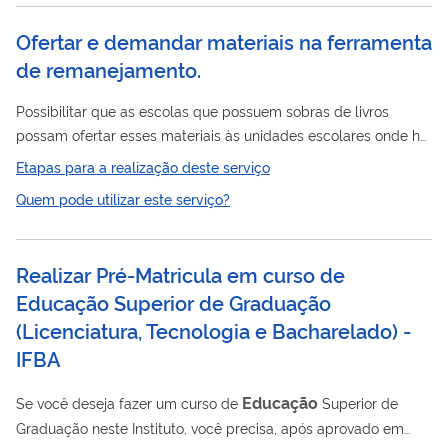
aprovadas são visualizadas na íntegra.
Ofertar e demandar materiais na ferramenta
de remanejamento.
Possibilitar que as escolas que possuem sobras de livros
possam ofertar esses materiais às unidades escolares onde há
falta de materiais, bem como permitir que as escolas
Etapas para a realização deste serviço
demandem materiais que estejam em falta. Essas ações
Quem pode utilizar este serviço?
propiciam o efetivo aproveitamento dos materiais distribuídos
pelo PNLD.
Realizar Pré-Matricula em curso de
Educação Superior de Graduação
(Licenciatura, Tecnologia e Bacharelado) -
IFBA
Educação
Se você deseja fazer um curso de
Superior de
Graduação neste Instituto, você precisa, após aprovado em