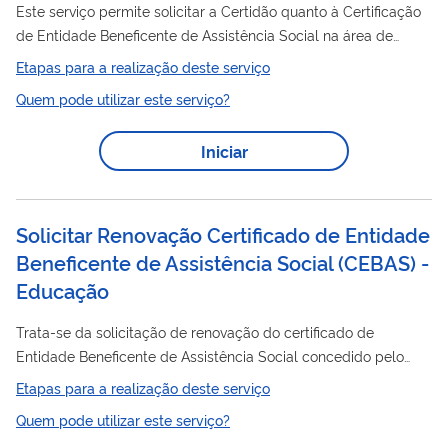
Este serviço permite solicitar a Certidão quanto à Certificação
de Entidade Beneficente de Assistência Social na área de
educação
Educação
(CEBAS-
) de forma online e gratuita.
Etapas para a realização deste serviço
Características: Emissão digital da certidão Serviço 100%
Quem pode utilizar este serviço?
gratuito Disponível para qualquer cidadão
Iniciar
Solicitar Renovação Certificado de Entidade
Beneficente de Assistência Social (CEBAS) -
Educação
Trata-se da solicitação de renovação do certificado de
Entidade Beneficente de Assistência Social concedido pelo
Educação
Ministério da
para entidades sem fins lucrativos
Etapas para a realização deste serviço
educação
que possuem atuação preponderante na área de
,
Quem pode utilizar este serviço?
conforme definido pela Lei 12.101/2009.