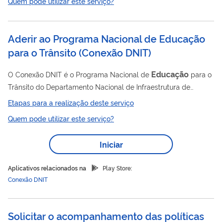
Quem pode utilizar este serviço?
Aderir ao Programa Nacional de Educação
para o Trânsito
(
Conexão DNIT
)
Educação
O Conexão DNIT é o Programa Nacional de
para o
Trânsito do Departamento Nacional de Infraestrutura de
Transportes. Seu objetivo é preservar vidas, mediante a criação
Etapas para a realização deste serviço
de uma rede nacional alimentada pelo compartilhamento de
Quem pode utilizar este serviço?
conhecimentos e por estímulos pedagógicos contínuos para
Educação
desenvolver ações continuadas de
para o Trânsito
Iniciar
nas escolas de todo o país.
Aplicativos relacionados na
Play Store:
Conexão DNIT
Solicitar o acompanhamento das políticas