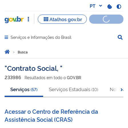
Serviços e Informações do Brasil
Abrir menu principal de navegação
Você está aqui:
Página Inicial
Busca
Busca
Contrato Social,
233986
Resultado
s
em
todo o
GOV.BR
Serviços
Serviços Estaduais
Notícias
(
57
)
(
10
)
Acessar o Centro de Referência da
Assistência Social
(
CRAS
)