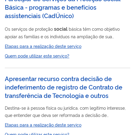
Básica - programas e benefícios
assistenciais
(
CadÚnico
)
social
Os serviços de proteção
básica têm como objetivo
apoiar as famílias e os indivíduos na ampliação de sua
social
proteção
, promovendo o acesso a direitos e
Etapas para a realização deste serviço
contribuindo para a melhoria da sua qualidade de vida. Os
Quem pode utilizar este serviço?
serviços atendem o conjunto da população em situação de
vulnerabilidade, incluindo pessoas inseridas no Cadastro Único,
beneficiários do Programa Bolsa Família e do Benefício de
Apresentar recurso contra decisão de
Prestação Continuada (BPC), entre outros. Os serviços da
indeferimento de registro de Contrato de
social
proteção
básica são estes: •...
transferência de Tecnologia e outros
Destina-se à pessoa física ou jurídica, com legítimo interesse,
que entender que deva ser reformada a decisão de
contrato
indeferimento do pedido de registro de
de
Etapas para a realização deste serviço
fornecimento de tecnologia (Know-How), de serviços de
Quem pode utilizar este serviço?