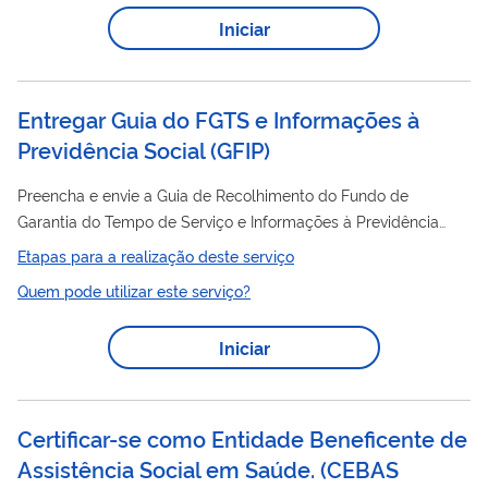
Iniciar
Entregar Guia do FGTS e Informações à
Previdência Social
(
GFIP
)
Preencha e envie a Guia de Recolhimento do Fundo de
Garantia do Tempo de Serviço e Informações à Previdência
Social
(GFIP) à Caixa Econômica Federal e Receita Federal,
Etapas para a realização deste serviço
informando os dados da empresa e dos trabalhadores, os
Quem pode utilizar este serviço?
fatos geradores de contribuições previdenciárias e valores
devidos ao INSS, bem como as remunerações dos
Iniciar
trabalhadores e valor a ser recolhido ao FGTS. Prazo: O prazo
mensal para entregar a Guia de Recolhimento do Fundo de
Garantia do Tempo de Serviço e Informações à...
Certificar-se como Entidade Beneficente de
Assistência Social em Saúde.
(
CEBAS