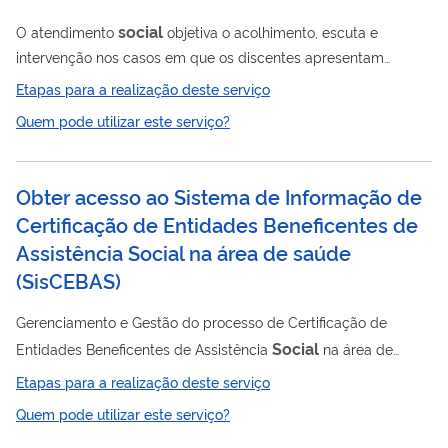
Social
Social
: Secretaria Nacional de Assistência
Conheça a
social
O atendimento
objetiva o acolhimento, escuta e
SNAS, responsável pela...
intervenção nos casos em que os discentes apresentam
Social
demandas relacionadas às expressões da Questão
que
Etapas para a realização deste serviço
impactam na vivência acadêmica. É realizado por profissional
Quem pode utilizar este serviço?
social
de serviço
que atua na Assistência Estudantil da UFES.
Obter acesso ao Sistema de Informação de
Certificação de Entidades Beneficentes de
Assistência Social na área de saúde
(
SisCEBAS
)
Gerenciamento e Gestão do processo de Certificação de
Social
Entidades Beneficentes de Assistência
na área de
saúde, Processo de supervisão das entidades certificadas
Etapas para a realização deste serviço
social
como beneficentes de assistência
e o Programa de
Quem pode utilizar este serviço?
Fortalecimento das Entidades Privadas Filantrópicas e