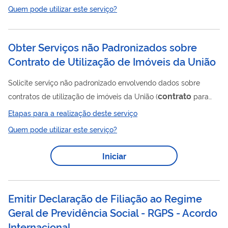
de notas e pareceres a fim de dirimir as dúvidas suscitadas
Quem pode utilizar este serviço?
pela Sociedade Civil, entidades públicas e privadas.
Obter Serviços não Padronizados sobre
Contrato de Utilização de Imóveis da União
Solicite serviço não padronizado envolvendo dados sobre
contrato
contratos de utilização de imóveis da União (
para
lavratura e assinatura pela União, Certificado de Remição,
Etapas para a realização deste serviço
juntada ou substituição de documentos, encargos), que não
Quem pode utilizar este serviço?
possua requerimento especifico no Portal da SPU que atenda
a necessidade ou que durante a solicitação do serviço no
Iniciar
referido Portal foi apontada inconsistência pelo sistema (RIP ou
CEP Inválido, Dados Inválidos etc.), exceto dúvidas ou
informações diversas, que devem...
Emitir Declaração de Filiação ao Regime
Geral de Previdência Social - RGPS - Acordo
Internacional.