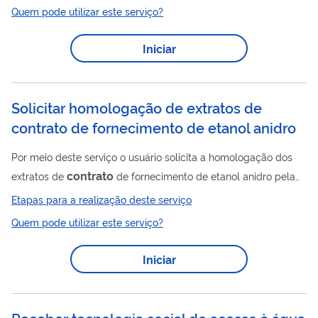
Área de Desenvolvimento ou Área do Campo e previstos no
Quem pode utilizar este serviço?
respectivo Plano de Desenvolvimento. Para utilizar esse serviço
você deve ter um cadastro como usuário externo do SEI-ANP.
Iniciar
Para mais informações acesse o serviço " Solicitar cadastro
como usuário externo no SEI-ANP ".
Solicitar homologação de extratos de
contrato de fornecimento de etanol anidro
Por meio deste serviço o usuário solicita a homologação dos
contrato
extratos de
de fornecimento de etanol anidro pela
ANP. Mais informações sobre esse serviço podem ser
Etapas para a realização deste serviço
encontrados em Comercialização de Etanol - Agência Nacional
Quem pode utilizar este serviço?
de Petróleo, Gás Natural e Biocombustíveis. Para acompanhar
a solicitação desse serviço o usuário deve ter um cadastro
Iniciar
como usuário externo do SEI-ANP. Para mais informações
acesse o serviço " Solicitar cadastro como usuário externo no
SEI-ANP ".
Receber tecnologia social de acesso à água