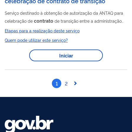
celebração de contrato de transição
Serviço destinado à obtenção de autorização da ANTAQ para
contrato
celebração de
de transição entre a administração
do porto e uma empresa interessada na exploração transitória
Etapas para a realização deste serviço
de área ou instalação portuária. A autorização objetiva garantir
Quem pode utilizar este serviço?
a continuidade da prestação dos serviços portuários ou a
regularização da exploração da área até a conclusão de
Iniciar
processo licitatório, nos termos do art. 37 da Resolução nº
127/2025-ANTAQ.
1
2