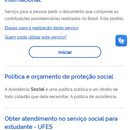
Serviço para a pessoa pedir o documento que comprove as
contribuições previdenciárias realizadas no Brasil. Este pedido
é realizado totalmente pela internet, você não precisa ir ao
Etapas para a realização deste serviço
INSS.
Quem pode utilizar este serviço?
Iniciar
Política e orçamento de proteção social
Social
A Assistência
é uma política pública e um direito de
todo cidadão que dela necessitar. A política de assistência
social
é administrada pelo Ministério da Cidadania em
parceria com estados (e o DF) e municípios e através da Rede
Obter atendimento no serviço social para
Social
Nacional de Assistência
(SUAS). Conheça abaixo as
estudante - UFES
ações e serviços do Governo Federal relativos à Assistência