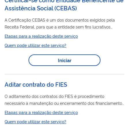
Assistência Social
(
CEBAS
)
A Certificação CEBAS é um dos documentos exigidos pela
Receita Federal, para que a entidade sem fins lucrativos
social
usufrua da imunidade de contribuições à seguridade
,
Etapas para a realização deste serviço
tais como a parte patronal da contribuição previdenciária
Quem pode utilizar este serviço?
Social
sobre a folha de pagamento; a Contribuição
sobre o
Lucro Líquido – CSLL; Contribuição para o Financiamento da
Iniciar
Social
Seguridade
- COFINS; Contribuição ao PIS/PASEP.
Entidades certificadas podem obter facilidades no
parcelamento de dívidas com o Governo Federal....
Aditar contrato do FIES
O aditamento dos contratos do FIES é procedimento
necessário à manutenção ou encerramento dos financiamentos
que se encontrem na fase de utilização e tem periodicidade
Etapas para a realização deste serviço
semestral.
Quem pode utilizar este serviço?