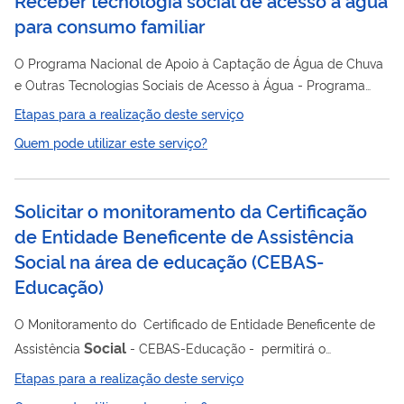
para consumo familiar
O Programa Nacional de Apoio à Captação de Água de Chuva
e Outras Tecnologias Sociais de Acesso à Água - Programa
Cisternas tem como finalidade promover o acesso à água para
Etapas para a realização deste serviço
o consumo humano e animal e para a produção de alimentos,
Quem pode utilizar este serviço?
por meio de implementação de tecnologias sociais, destinado
às famílias rurais de baixa renda atingidas pela seca ou falta
regular de água.
Solicitar o monitoramento da Certificação
de Entidade Beneficente de Assistência
Social na área de educação
(
CEBAS-
Educação
)
O Monitoramento do Certificado de Entidade Beneficente de
Social
Assistência
- CEBAS-Educação - permitirá o
acompanhamento/fiscalização das entidades durante o
Etapas para a realização deste serviço
período certificado, a fim de verificar se a instituição