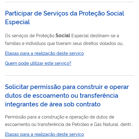
Entidades Sem Fins Lucrativos que atuam na área da Saúde e
participam de forma complementar do Sistema Único de
Participar de Serviços da Proteção Social
Saúde (PROSUS) .
Especial
Social
Os serviços de Proteção
Especial destinam-se a
famílias e indivíduos que tiveram seus direitos violados ou
ameaçados. São serviços que requerem o acompanhamento
Etapas para a realização deste serviço
familiar e individual e identificação de novos riscos, ou o seu
Quem pode utilizar este serviço?
agravamento, e adoção de diferentes estratégias protetivas,
considerando o nível de complexidade das situações. Além de
orientar e encaminhar os(as) cidadãos(ãs) aos serviços da
Solicitar permissão para construir e operar
social
assistência
ou demais serviços públicos existentes no
dutos de escoamento ou transferência
município, também são...
integrantes de área sob contrato
Permissão para a construção e operação de dutos de
escoamento ou transferência de Petróleo e Gás Natural, dentre
Contrato
outros fluidos, integrantes de Área sob
originários de
Etapas para a realização deste serviço