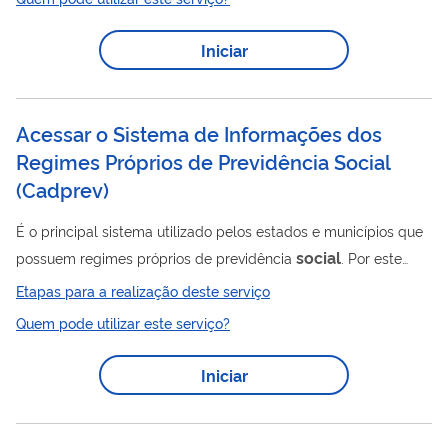
assistência técnica e científica, de fatura e de franquia, ou
averbação de licença compulsória para exploração de patente,
Iniciar
contrato
de
de licença de exploração de direitos de
propriedade industrial ou de cessão de direitos de propriedade
industrial. O serviço consiste,...
Acessar o Sistema de Informações dos
Regimes Próprios de Previdência Social
(
Cadprev
)
É o principal sistema utilizado pelos estados e municípios que
social
possuem regimes próprios de previdência
. Por este
sistema são enviadas as informações relativas aos regimes
Etapas para a realização deste serviço
previdenciários necessárias para a emissão do Certificado de
Quem pode utilizar este serviço?
Regularidade Previdenciária – CRP O sistema possui módulos
de Histórico dos Regimes, Prova de Vida, Dívida Previdenciária,
Iniciar
referente aos Repasses/Parcelamentos requeridos pelo Ente
Federativo. Para a emissão do CRP é obrigatório o envio dos
seguintes...