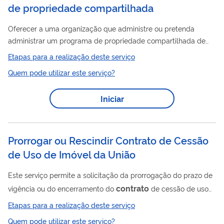
de propriedade compartilhada
Oferecer a uma organização que administre ou pretenda
administrar um programa de propriedade compartilhada de
aeronaves, conforme a Subparte K do RBAC nº 91. Este
Etapas para a realização deste serviço
processo de emissão das Especificações Administrativas - EA
Quem pode utilizar este serviço?
de administrador de programa de propriedade compartilhada
de aeronaves, adotado pela ANAC, possui cinco fases: a) Fase 1
Iniciar
– Solicitação prévia; b) Fase 2 – Solicitação formal; c) Fase 3 –
Avaliação de documentos; d) Fase 4 – Demonstrações e
inspeções; e) Fase 5...
Prorrogar ou Rescindir Contrato de Cessão
de Uso de Imóvel da União
Este serviço permite a solicitação da prorrogação do prazo de
contrato
vigência ou do encerramento do
de cessão de uso
de imóvel da União. A solicitação deverá ser requerida no
Etapas para a realização deste serviço
mínimo 180 (cento e oitenta) dias antes do vencimento do
Quem pode utilizar este serviço?