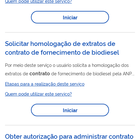
Quem pode utilizar este serviço?
permanece cumprindo os requisitos da certificação previstos
em Lei.
Iniciar
Solicitar homologação de extratos de
contrato de fornecimento de biodiesel
Por meio deste serviço o usuário solicita a homologação dos
contrato
extratos de
de fornecimento de biodiesel pela ANP.
Mais informações sobre esse serviço podem ser encontrados
Etapas para a realização deste serviço
em Comercialização de Biodiesel — Agência Nacional do
Quem pode utilizar este serviço?
Petróleo, Gás Natural e Biocombustíveis . Para solicitações
relacionadas a contratos adicionais o usuário deve ter um
Iniciar
cadastro como usuário externo do SEI-ANP. Para mais
informações acesse o serviço " Solicitar cadastro como usuário
externo no SEI-ANP ".
Obter autorização para administrar contrato