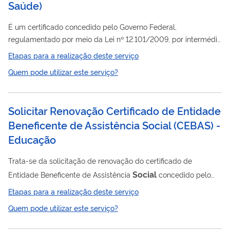
Saúde
)
É um certificado concedido pelo Governo Federal,
regulamentado por meio da Lei nº 12.101/2009, por intermédio
dos Ministérios da Saúde (MS), Ministério da Educação (MEC), e
Etapas para a realização deste serviço
Ministério da Cidadania (MC), podendo ser concedido às
Quem pode utilizar este serviço?
pessoas jurídicas de direito privado, sem fins lucrativos,
reconhecidas como entidades beneficentes de assistência
social
com a finalidade de prestação de serviços nas áreas de
Solicitar Renovação Certificado de Entidade
social
assistência
, saúde ou educação.
Beneficente de Assistência Social (CEBAS) -
Educação
Trata-se da solicitação de renovação do certificado de
Social
Entidade Beneficente de Assistência
concedido pelo
Ministério da Educação para entidades sem fins lucrativos que
Etapas para a realização deste serviço
possuem atuação preponderante na área de educação,
Quem pode utilizar este serviço?
conforme definido pela Lei 12.101/2009.