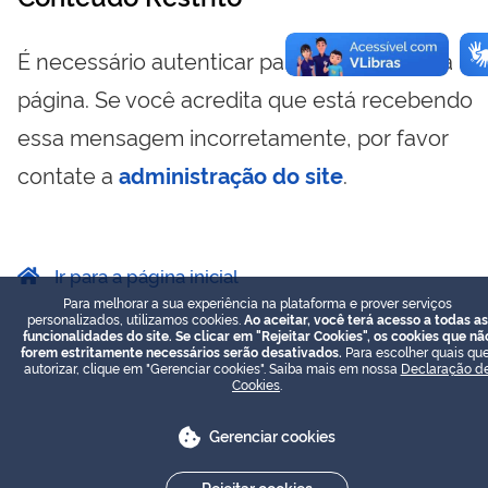
É necessário autenticar para visualizar essa
página. Se você acredita que está recebendo
essa mensagem incorretamente, por favor
contate a
administração do site
.
Ir para a página inicial
Para melhorar a sua experiência na plataforma e prover serviços
personalizados, utilizamos cookies.
Ao aceitar, você terá acesso a todas as
funcionalidades do site. Se clicar em "Rejeitar Cookies", os cookies que nã
forem estritamente necessários serão desativados.
Para escolher quais que
autorizar, clique em "Gerenciar cookies". Saiba mais em nossa
Declaração d
Cookies
.
Gerenciar cookies
Rejeitar cookies